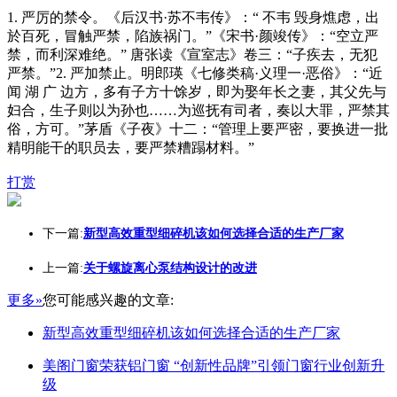
1. 严厉的禁令。《后汉书·苏不韦传》：“ 不韦 毁身燋虑，出
於百死，冒触严禁，陷族祸门。”《宋书·颜竣传》：“空立严
禁，而利深难绝。” 唐张读《宣室志》卷三：“子疾去，无犯
严禁。”2. 严加禁止。明郎瑛《七修类稿·义理一·恶俗》：“近
闻 湖 广 边方，多有子方十馀岁，即为娶年长之妻，其父先与
妇合，生子则以为孙也……为巡抚有司者，奏以大罪，严禁其
俗，方可。”茅盾《子夜》十二：“管理上要严密，要换进一批
精明能干的职员去，要严禁糟蹋材料。”
打赏
下一篇:
新型高效重型细碎机该如何选择合适的生产厂家
上一篇:
关于螺旋离心泵结构设计的改进
更多»
您可能感兴趣的文章:
新型高效重型细碎机该如何选择合适的生产厂家
美阁门窗荣获铝门窗 “创新性品牌”引领门窗行业创新升
级