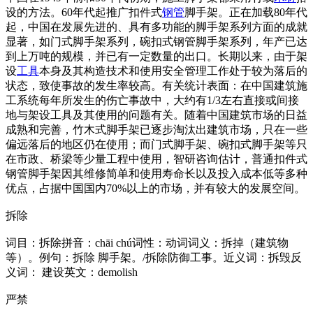
设的方法。60年代起推广扣件式
钢管
脚手架。正在加载80年代
起，中国在发展先进的、具有多功能的脚手架系列方面的成就
显著，如门式脚手架系列，碗扣式钢管脚手架系列，年产已达
到上万吨的规模，并已有一定数量的出口。长期以来，由于架
设
工具
本身及其构造技术和使用安全管理工作处于较为落后的
状态，致使事故的发生率较高。有关统计表面：在中国建筑施
工系统每年所发生的伤亡事故中，大约有1/3左右直接或间接
地与架设工具及其使用的问题有关。随着中国建筑市场的日益
成熟和完善，竹木式脚手架已逐步淘汰出建筑市场，只在一些
偏远落后的地区仍在使用；而门式脚手架、碗扣式脚手架等只
在市政、桥梁等少量工程中使用，智研咨询估计，普通扣件式
钢管脚手架因其维修简单和使用寿命长以及投入成本低等多种
优点，占据中国国内70%以上的市场，并有较大的发展空间。
拆除
词目：拆除拼音：chāi chú词性：动词词义：拆掉（建筑物
等）。例句：拆除 脚手架。/拆除防御工事。近义词：拆毁反
义词： 建设英文：demolish
严禁