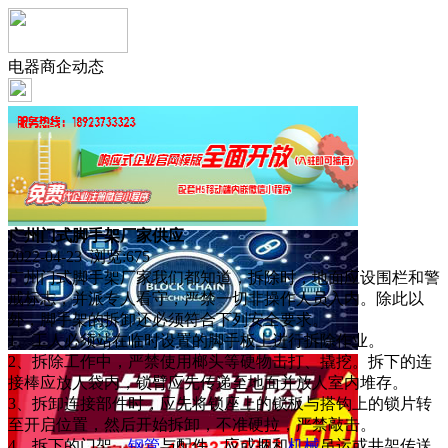
电器商企动态
广州门式脚手架厂家供应
2022-04-23 浏览:
675
广州门式脚手架厂家我们都知道，拆除时，地面应设围栏和警
戒标志，并派专人看守，严禁一切非操作人员入内。除此以
外，脚手架的拆卸还必须符合下列安全要求。
1、工人必须站在临时设置的脚手板上进行拆除作业。
2、拆除工作中，严禁使用榔头等硬物击打、撬挖。拆下的连
接棒应放人袋内，锁臂应先传递至地面并放人室内堆存。
3、拆卸连接部件时，应先将锁座上的锁板与搭钩上的锁片转
至开启位置，然后开始拆卸，不准硬拉，严禁敲击。
4、拆下的门架、
钢管
与配件，应或捆和
机械
吊运或井架传送