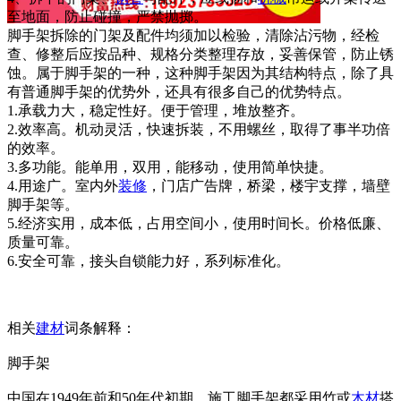
至地面，防止碰撞，严禁抛掷。
脚手架拆除的门架及配件均须加以检验，清除沾污物，经检
查、修整后应按品种、规格分类整理存放，妥善保管，防止锈
蚀。属于脚手架的一种，这种脚手架因为其结构特点，除了具
有普通脚手架的优势外，还具有很多自己的优势特点。
1.承载力大，稳定性好。便于管理，堆放整齐。
2.效率高。机动灵活，快速拆装，不用螺丝，取得了事半功倍
的效率。
3.多功能。能单用，双用，能移动，使用简单快捷。
4.用途广。室内外
装修
，门店广告牌，桥梁，楼宇支撑，墙壁
脚手架等。
5.经济实用，成本低，占用空间小，使用时间长。价格低廉、
质量可靠。
6.安全可靠，接头自锁能力好，系列标准化。
相关
建材
词条解释：
脚手架
中国在1949年前和50年代初期，施工脚手架都采用竹或
木材
搭