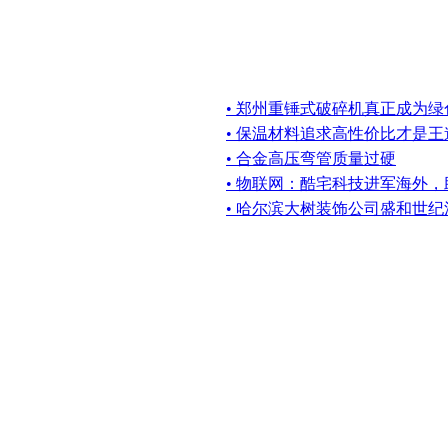
• 郑州重锤式破碎机真正成为
• 保温材料追求高性价比才是王
• 合金高压弯管质量过硬
• 物联网：酷宅科技进军海外
• 哈尔滨大树装饰公司盛和世