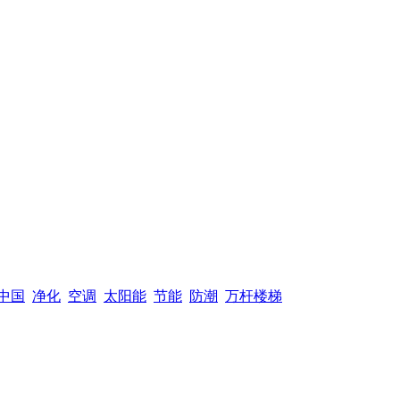
中国
净化
空调
太阳能
节能
防潮
万杆楼梯