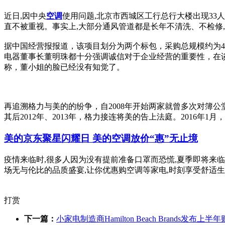
近日,因中央
空调
使用问题,北京市西城区工行总行大楼出现33
直不被重视。事实上,大部分通风管道都是长年不清洗、不检修,
据中国经营报报道，该项目划分为两个标包，采购总规模约为4
电器董事长董明珠都十分强调诚信对于企业经营的重要性，在
称，董小姐的脸已经没有知觉了。
再追溯格力与美的的纷争，自2008年开始两家就曾多次对簿公
其后2012年、2013年，格力接连将美的告上法庭。2016
美的京东聚星闪耀日 美的空调放价“惠”无止境
疫情来临时,很多人因为没有提前准备口罩而恐慌,夏季即将来临
场无与伦比的品质盛宴,让你优惠购空调等家电,时刻享受舒适生活
打赏
下一篇：
小家电制造商Hamilton Beach Brands发布上