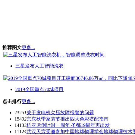
推荐图文
更多...
三星发布人工智能洗衣
2019全国重点70城项目
点击排行
更多...
2325
1
关于发电机欠压故障报警的问题
1549
2
京东秋季家装节推出四大色彩搭配指南
1413
3
杭亚运倒计时一周年 圣都19周年再出发
1112
4
武汉天宸受邀参加中国地球物理学会地球物理技术