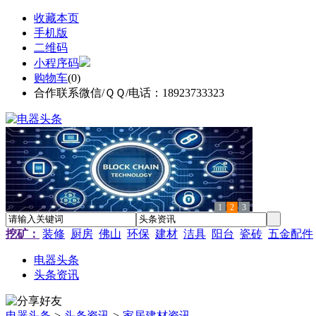
收藏本页
手机版
二维码
小程序码
购物车
(
0
)
合作联系微信/ＱＱ/电话：18923733323
1
2
3
挖矿：
装修
厨房
佛山
环保
建材
洁具
阳台
瓷砖
五金配件
电器头条
头条资讯
电器头条
>
头条资讯
>
家居建材资讯