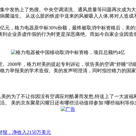
人集中发热上了热搜。中央空调清洗、通风质量等问题再次成为大
病菌滋生。 从这么脏的铁皮中送来的风被吸入人体,将对人造成不同
亿元，格力电器原中标30%份额，最终被取消中标资格后，美
谈到企业弄虚作假的行为时更是深恶痛绝。而如今自家企业因造
堂。2008年，格力对美的提起专利诉讼，状告美的空调“舒睡”
年1月，格力举报美的学术造假。美的发声明澄清，同时指控格力的
,美的为了不让你因没有空调应对酷暑而发愁,特送上了一大波福利。
。 美的京东聚星闪耀日还有哪些活动值得参加?哪些福利等你来拿?
半年财报，净收入2150万美元