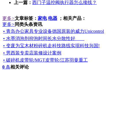
上一篇：
西门子温控阀执行器怎么接线？
更多
>
文章标签：
家电
电器
；相关产品：
更多
>
同类头条资讯
• 青岛办公家具专业设备德国原装的威力Unicontrol
• 水墨消泡剂抑泡时间长水分散性好
• 变废为宝木材粉碎机走科技路线实现科技兴国!
• 男西装专卖店装修设计案例
• 破碎机皮带轮/MGT皮带轮/江苏羽曼重工
0
条
相关评论