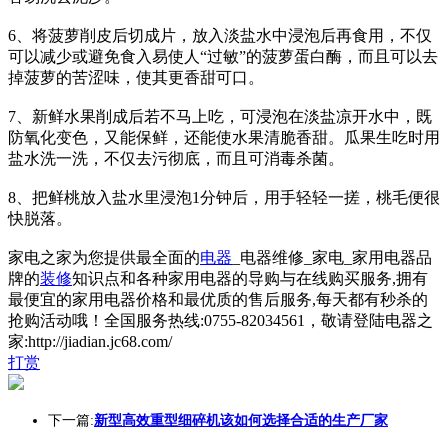
6、将菠萝削皮后切成片，放入淡盐水中浸泡后再食用，不仅
可以减少或避免食入易使人“过敏”的菠萝蛋白酶，而且可以去
掉菠萝的苦涩味，使其更香甜可口。
7、新鲜水果削成后若不马上吃，可浸泡在淡盐凉开水中，既
防氧化变色，又能保鲜，还能使水果清脆香甜。瓜果生吃时用
盐水洗一洗，不仅去污彻底，而且可消毒杀菌。
8、把鲜桃放入盐水里浸泡1分钟后，用手轻轻一搓，桃毛便很
快脱落。
家电之家为您提供最全面的
电器
_电器维修_家电_家用电器品
牌的
装修
知识点和各种家用电器的导购与在线购买服务,拥有
最便宜的家用电器价格和最优质的售后服务,每天都有秒杀的
抢购活动哦！全国服务热线:0755-82034561，敬请登陆电器之
家:http://jiadian.jc68.com/
打赏
下一篇:
新型高效重型细碎机该如何选择合适的生产厂家