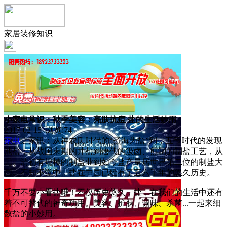
家居装修知识
小家电常识：秋季美容：亮肤抗痘 盐的生活妙用
2017-02-15 浏览:
74
家电
之家讯：从神农氏时代的“煮海为盐”到，五帝时代的发现
池盐；从战国末期的井盐到唐代的汲卤、煎制的制盐工艺，从
元、清初有规模的制盐业到如今盐产量居世界第二位的制盐大
国。不知不觉中，盐在中国已经有了五六千年的悠久历史。
千万不要小看盐哦！不仅历史悠久，盐，在我们的生活中还有
着不可替代的神奇功用。美容、护肤、调味、杀菌...一起来细
数盐的小妙用。