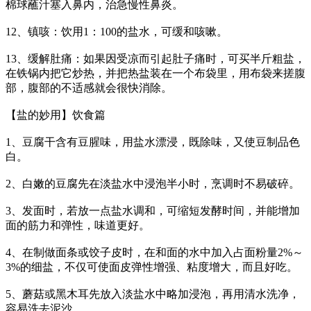
棉球蘸汁塞入鼻内，治急慢性鼻炎。
12、镇咳：饮用1：100的盐水，可缓和咳嗽。
13、缓解肚痛：如果因受凉而引起肚子痛时，可买半斤粗盐，
在铁锅内把它炒热，并把热盐装在一个布袋里，用布袋来搓腹
部，腹部的不适感就会很快消除。
【盐的妙用】饮食篇
1、豆腐干含有豆腥味，用盐水漂浸，既除味，又使豆制品色
白。
2、白嫩的豆腐先在淡盐水中浸泡半小时，烹调时不易破碎。
3、发面时，若放一点盐水调和，可缩短发酵时间，并能增加
面的筋力和弹性，味道更好。
4、在制做面条或饺子皮时，在和面的水中加入占面粉量2%～
3%的细盐，不仅可使面皮弹性增强、粘度增大，而且好吃。
5、蘑菇或黑木耳先放入淡盐水中略加浸泡，再用清水洗净，
容易洗去泥沙。