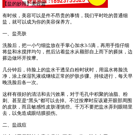
【盐的妙用】美容篇
有时候，美容可以是件不昂贵的事情，我们平时吃的普通细
盐，就可以成为你的美容保养方。
一、盐亮肤
洗脸后，把一小勺细盐放在手掌心加水3-5滴，再用手指仔细
将盐和水搅拌均匀，然后沾着盐水从额部自上而下的搽抹，边
搽边做环开按摩。
几分钟后，待脸上的盐水干透呈白粉时状时，用温水将脸洗
净，涂上保湿乳液或继续正常的护肤步骤。持续进行，每天早
晚洗脸后各一次。
这样有很好的清洁和去污效果，对于毛孔中积聚的油脂、粉
刺、甚至是“黑头”都可以去掉。不过按摩时应该避开眼部周围
的皮肤，而且敏感性皮肤谨慎些。千万不要把盐水弄到眼睛里
去，以免造成眼结膜损伤。
二、盐战痘