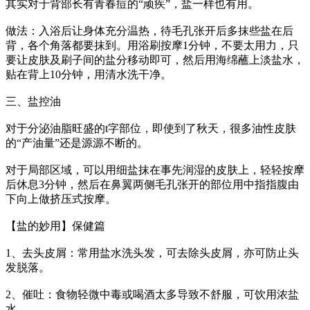
其实对于背部长有青春痘的“顽疾”，盐一样也有用。
做法：入浴后让身体充分温热，待毛孔张开后多抹些盐在后
背，各个角落都要抹到。用浴刷按摩1分钟，不要太用力，只
要让皮肤及刷子间的盐分移动即可，然后用海绵蘸上淡盐水，
贴在背上10分钟，用清水洗干净。
三、盐控油
对于分泌油脂旺盛的t字部位，即使到了秋天，很多油性皮肤
的“产油量”还是源源不断的。
对于局部区域，可以用细盐抹在事先润湿的皮肤上，轻轻按摩
后休息3分钟，然后在鼻翼两侧毛孔张开的部位用中指指腹由
下向上做挤压式按摩。
【盐的妙用】保健篇
1、去头皮屑：常用盐水洗头发，可去除头皮屑，亦可防止头
发脱落。
2、催吐：食物轻微中毒或喝酒太多导致不舒服，可饮用浓盐
水。