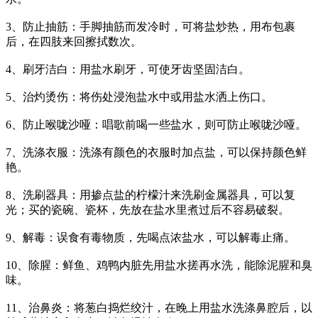
3、防止抽筋：手脚抽筋而发冷时，可将盐炒热，用布包裹
后，在四肢来回擦拭数次。
4、刷牙洁白：用盐水刷牙，可使牙齿坚固洁白。
5、治灼烫伤：将伤处浸泡盐水中或用盐水洒上伤口。
6、防止喉咙沙哑：唱歌前喝一些盐水，则可防止喉咙沙哑。
7、洗涤衣服：洗涤有颜色的衣服时加点盐，可以保持颜色鲜
艳。
8、洗刷器具：用掺点盐的柠檬汁来洗刷金属器具，可以复
光；买的瓷碗、瓷杯，先放在盐水里煮过后不容易破裂。
9、解毒：误食有毒物质，先喝点浓盐水，可以解毒止痛。
10、除腥：鲜鱼、鸡鸭内脏先用盐水搓再水洗，能除泥腥和臭
味。
11、治鼻炎：将葱白捣烂绞汁，在晚上用盐水洗涤鼻腔后，以