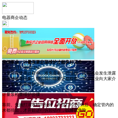
电器商企动态
宝恒泵业：计量泵要定期维护才能良好工作
2024-11-11 浏览:
384
计量泵在使用过程中，难免会有一些受损，比如说会发生泄露
或者堵塞等现象，那么我们就要定期检查，宝恒泵业向大家介
绍计量泵检查维护步骤。
计量泵检查维护步骤：
靠前、先施打清水约10分钟，再空打约5分钟后，确定管内的
水都排出，才开始进行拆卸动作，以降低危险。