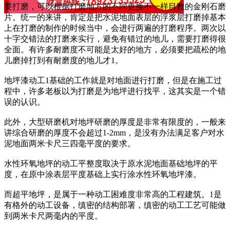
要打磨，可以根据打磨地方的不同更换不一样目数的金刚石磨
片。统一的来讲，肯定是把水泥地面表层的浮浆层打磨掉基本
上在打磨的制作的时候当中，会进行两遍的打磨程序。两次以
十字交错法的打磨来实行，避免有错过的地儿，需要打磨得很
全面。有许多耐磨度不可能是太好的地方，必须要把疏松的地
儿磨掉打到有耐磨度的地儿才1。
地坪漆动工1基础的工作就是对地面进行打磨，但是在施工过
程中，许多老板以为打磨是为地坪进行找平，这其实是一个错
误的认识。
此外，大型研磨机对地坪研磨的厚度是非常有限度的，一般来
讲综合研磨的厚度不会超过1-2mm，是没有办法满足客户对水
泥地面两米卡尺三四毫平度的要求。
水性环氧地坪的动工平整度取决于原水泥地面基础地坪的平
度，在原中涂表层平度基础上实行涂水性环氧地坪漆。
而超平地坪，是属于一种动工困难度非常高的工程建筑。1是
有格外的动工设备，缜密的结构部署，缜密的动工工艺可能做
到两米卡尺两毫内的平度。