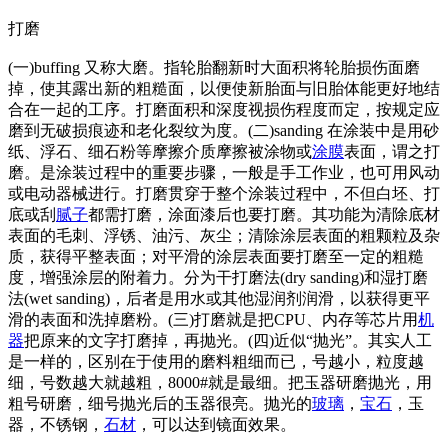
打磨
(一)buffing 又称大磨。指轮胎翻新时大面积将轮胎损伤面磨
掉，使其露出新的粗糙面，以便使新胎面与旧胎体能更好地结
合在一起的工序。打磨面积和深度视损伤程度而定，按规定应
磨到无破损痕迹和老化裂纹为度。(二)sanding 在涂装中是用砂
纸、浮石、细石粉等摩擦介质摩擦被涂物或
涂膜
表面，谓之打
磨。是涂装过程中的重要步骤，一般是手工作业，也可用风动
或电动器械进行。打磨贯穿于整个涂装过程中，不但白坯、打
底或刮
腻子
都需打磨，涂面漆后也要打磨。其功能为清除底材
表面的毛刺、浮锈、油污、灰尘；清除涂层表面的粗颗粒及杂
质，获得平整表面；对平滑的涂层表面要打磨至一定的粗糙
度，增强涂层的附着力。分为干打磨法(dry sanding)和湿打磨
法(wet sanding)，后者是用水或其他湿润剂润滑，以获得更平
滑的表面和洗掉磨粉。(三)打磨就是把CPU、内存等芯片用
机
器
把原来的文字打磨掉，再抛光。(四)近似“抛光”。其实人工
是一样的，区别在于使用的磨料粗细而已，号越小，粒度越
细，号数越大就越粗，8000#就是最细。把玉器研磨抛光，用
粗号研磨，细号抛光后的玉器很亮。抛光的
玻璃
，
宝石
，玉
器，不锈钢，
石材
，可以达到镜面效果。