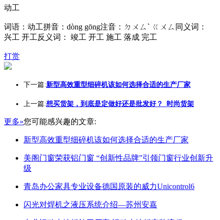
动工
词语：动工拼音：dòng gōng注音：ㄉㄨㄙˋ ㄍㄨㄙ同义词：
兴工 开工反义词： 竣工 开工 施工 落成 完工
打赏
下一篇:
新型高效重型细碎机该如何选择合适的生产厂家
上一篇:
想买货架，到底是定做好还是批发好？_时尚货架
更多»
您可能感兴趣的文章:
新型高效重型细碎机该如何选择合适的生产厂家
美阁门窗荣获铝门窗 “创新性品牌”引领门窗行业创新升
级
青岛办公家具专业设备德国原装的威力Unicontrol6
闪光对焊机之液压系统介绍—苏州安嘉