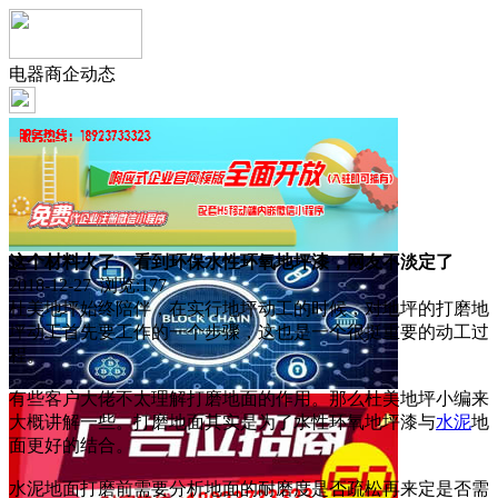
电器商企动态
这个材料火了，看到环保水性环氧地坪漆，网友不淡定了
2018-12-27 浏览:
177
杜美地坪始终陪伴，在实行地坪动工的时候，对地坪的打磨地
坪动工首先要工作的一个步骤，这也是一个很挺重要的动工过
程。
有些客户大佬不太理解打磨地面的作用。那么杜美地坪小编来
大概讲解一些。打磨地面其实是为了水性环氧地坪漆与
水泥
地
面更好的结合。
水泥地面打磨前需要分析地面的耐磨度是否疏松再来定是否需