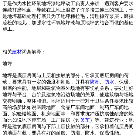
于是作为水性环氧地坪漆地坪动工负责人来讲，遇到客户要求
连续打磨地面。导致在工地上浪费了许多接二连三的施工，于
是地坪基础处理打磨只为了地坪稀拉毛，清理掉浮浆层，磨掉
疏松的地儿，加强水性环氧地坪漆与原地坪的结合而做的基础
施工。
相关
建材
词条解释：
地坪
地坪是底层房间与土层相接触的部分，它承受底层房间的荷
载，要求具有一定的强度和刚度，并具有
防潮
、
防水
、保暖、
耐磨的性能。地层和建筑物室外场地有密切的关系，要处理好
地坪与平台、台阶及建筑物沿边场地的关系，使建筑物与场地
交接明确，整体和谐。地坪适用于一些对于卫生条件要求比较
高的场所比如说医院地面、食品厂车间地面、制药厂车间地
面、实验楼地面、机房地面等；和要求抗冲压抗腐蚀耐磨的地
面比如说地下停车场、工厂库房（过
叉车
）等。建筑行业：地
坪是建筑底层房间与下部土层接触的部分，它承担着低层房间
的地面荷载，要具有好的耐磨、防潮、防水、保温性能。